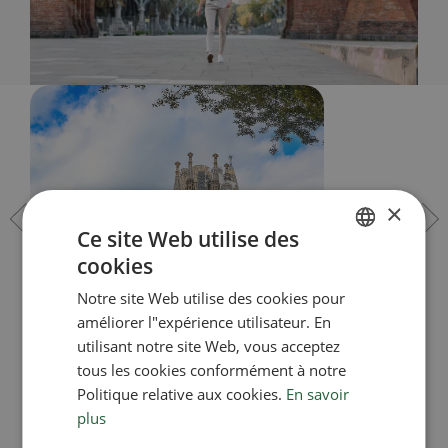
×
Ce site Web utilise des
cookies
SPANISH
Notre site Web utilise des cookies pour
ENGLISH
améliorer l"expérience utilisateur. En
FRENCH
utilisant notre site Web, vous acceptez
tous les cookies conformément à notre
La Sagrada
Qu
CATALAN
Politique relative aux cookies.
En savoir
plus
a
Familia
Go